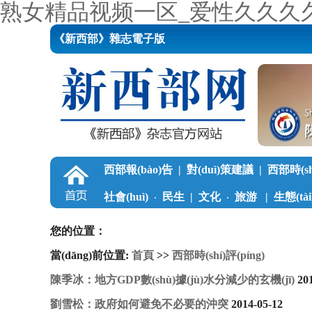
熟女精品视频一区_爱性久久久
《新西部》雜志電子版
西部報(bào)告
|
對(duì)策建議
|
西部時(shí
社會(huì)
民生
|
文化
旅游
|
生態(tài
·
·
學(xué)習(xí)中國
|
調(diào)查筆記
|
公益
您的位置：
當(dāng)前位置:
首頁
>>
西部時(shí)評(píng)
陳季冰：地方GDP數(shù)據(jù)水分減少的玄機(jī)
20
劉雪松：政府如何避免不必要的沖突
2014-05-12