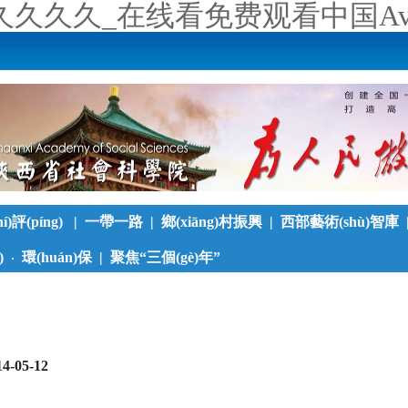
久久久久_在线看免费观看中国A
)評(píng)
|
一帶一路
|
鄉(xiāng)村振興
|
西部藝術(shù)智庫
)
環(huán)保
|
聚焦“三個(gè)年”
·
慈善
|
西部學(xué)子
|
新論
新著
|
陜北在線
|
關(guān
·
·
《新西部》雜志電子
14-05-12