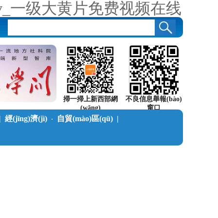
v_一级大黄片免费视频在线
掃一掃上新西部網
不良信息舉報(bào)
(wǎng)
窗口
|
經(jīng)濟(jì)
自貿(mào)區(qū)
|
·
)中在線
|
陜南在線
|
本刊動(dòng)態(tài)
|
版