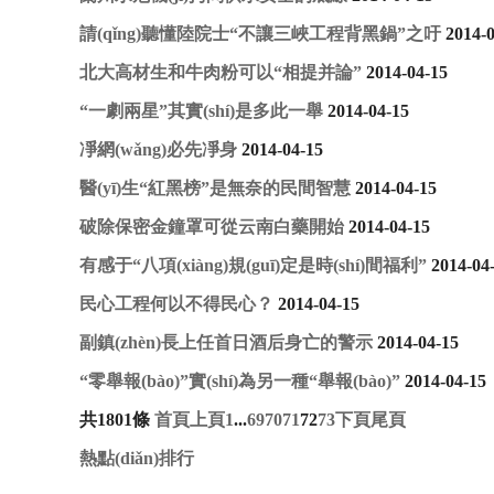
請(qǐng)聽懂陸院士“不讓三峽工程背黑鍋”之吁
2014-
北大高材生和牛肉粉可以“相提并論”
2014-04-15
“一劇兩星”其實(shí)是多此一舉
2014-04-15
凈網(wǎng)必先凈身
2014-04-15
醫(yī)生“紅黑榜”是無奈的民間智慧
2014-04-15
破除保密金鐘罩可從云南白藥開始
2014-04-15
有感于“八項(xiàng)規(guī)定是時(shí)間福利”
2014-04
民心工程何以不得民心？
2014-04-15
副鎮(zhèn)長上任首日酒后身亡的警示
2014-04-15
“零舉報(bào)”實(shí)為另一種“舉報(bào)”
2014-04-15
共1801條
首頁
上頁
1
...
69
70
71
72
73
下頁
尾頁
熱點(diǎn)排行