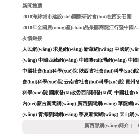
新聞推薦
2018海綿城市建設(shè)國際研討會(huì)在西安召開
2018年全國農(nóng)產(chǎn)品采購商龍江行暨中國?..
友情鏈接
人民網(wǎng)
求是網(wǎng)
新華網(wǎng)
中國網(wǎn
(wǎng)
中國西藏網(wǎng)
中國臺(tái)灣網(wǎng)
中國日
中國社會(huì)科學(xué)院
陜西省社會(huì)科學(xué)院
會(huì)科學(xué)院
云南省社會(huì)科學(xué)院
貴州省社
科學(xué)院
國家發(fā)改委西部開發(fā)司
中國社會(huì
內(nèi)蒙古新聞網(wǎng)
廣西新聞網(wǎng)
華龍網(wǎ
(wǎng)
青海新聞網(wǎng)
寧夏新聞網(wǎng)
天山網(w
新西部網(wǎng)簡介
|