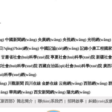
.
g)
中國新聞網(wǎng)
央廣網(wǎng)
央視網(wǎng)
光明網(wǎng)
?qǐng)?bào)網(wǎng)
中國記協(xié)網(wǎng)
記錄小康工程國家數(
甘肅省社會(huì)科學(xué)院
寧夏社會(huì)科學(xué)院
新疆社會(h
會(huì)科學(xué)院
西藏自治區(qū)社會(huì)科學(xué)院
廣西社
)科學(xué)網(wǎng)
ng)
川觀新聞
四川在線
金黔在線
云南網(wǎng)
西部網(wǎng)
群
ǎng)
華商網(wǎng)
西安新聞網(wǎng)
陽光網(wǎng)
《新西部》雜志簡介
|
聯(lián)系我們
|
招聘啟事
|
糾錯(cuò)反