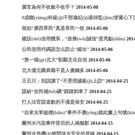
腐官為何不收斂不收手？
2014-05-08
9成鄉(xiāng)科級(jí)干部違紀(jì)亟待監(jiān)管重心下
假如“廣西草民”真是草民一枚
2014-05-06
建設(shè)信用體系，“政務(wù)誠信”是亮點(diǎn)
201
公民信用代碼該怎么防止“縮水”
2014-05-06
“第一個(gè)北大”彰顯文化自信
2014-05-06
北大億元購典籍不是人傻錢多
2014-05-06
王石川：別誤讀了“不受理越級(jí)上訪”
2014-04-25
該給“全民補(bǔ)碘”踩踩剎車了
2014-04-25
打人法官該道歉的不僅是保安
2014-04-25
“自來水苯超標(biāo)”事件不應(yīng)就此畫上句號(hào
蘭州水污染事件背后的人禍魅影
2014-04-15
蘭州水危機(jī)拷問供水安全的底線
2014-04-15